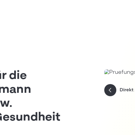
r die
hmann
Direkt
w.
Gesundheit