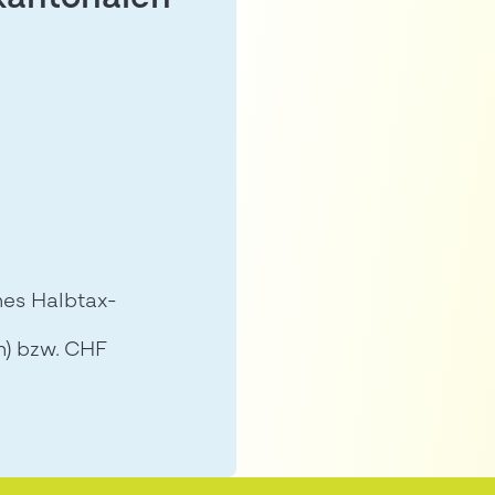
kantonalen
nes Halbtax-
n) bzw. CHF