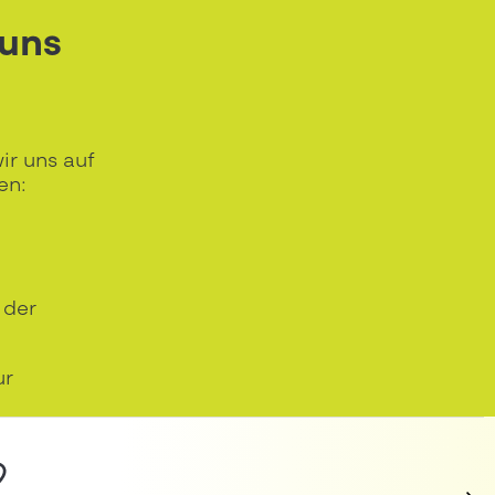
 uns
ir uns auf
en:
 der
ur