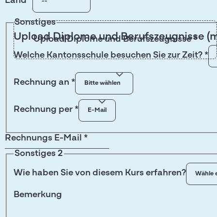
Land
*
Sonstiges
Upload Diplome und Berufszeugnisse (m
Upload Diplome und Berufszeugnisse
*
Welche Kantonsschule besuchen Sie zur Zeit?
*
Rechnung an
*
Rechnung per
*
Rechnungs E-Mail
*
Sonstiges 2
Wie haben Sie von diesem Kurs erfahren?
Bemerkung