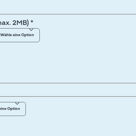
ax. 2MB) *