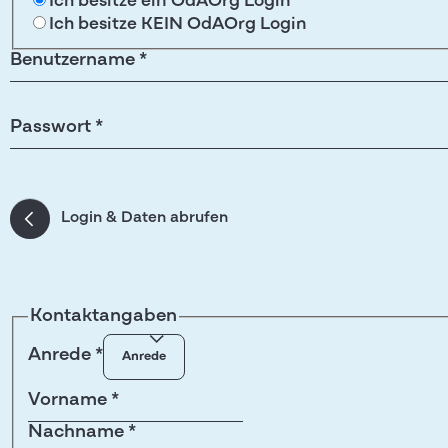
Ich besitze ein OdAOrg Login
Ich besitze KEIN OdAOrg Login
Benutzername *
Passwort *
Login & Daten abrufen
Kontaktangaben
Anrede
*
Vorname
*
Nachname
*