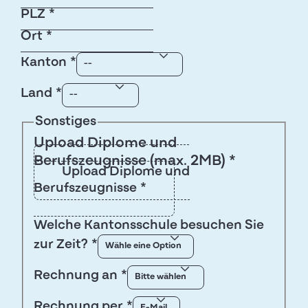
PLZ
*
Ort
*
Kanton
*
Land
*
Sonstiges
Upload Diplome und
Berufszeugnisse (max. 2MB) *
Upload Diplome und
Berufszeugnisse
*
Welche Kantonsschule besuchen Sie
zur Zeit?
*
Rechnung an
*
Rechnung per
*